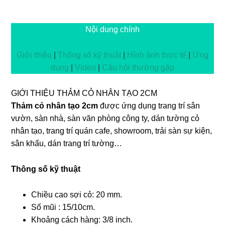
Nội dung chính
Giới thiệu
|
Thông số kỹ thuật
|
Hình ảnh thực tế
|
Ứng
dụng
|
Video
|
Câu hỏi thường gặp
GIỚI THIỆU THẢM CỎ NHÂN TẠO 2CM
Thảm cỏ nhân tạo 2cm
được ứng dụng trang trí sân
vườn, sàn nhà, sàn văn phòng công ty, dán tường cỏ
nhân tạo, trang trí quán cafe, showroom, trải sàn sự kiện,
sân khấu, dán trang trí tường…
Thông số kỹ thuật
Chiều cao sợi cỏ: 20 mm.
Số mũi : 15/10cm.
Khoảng cách hàng: 3/8 inch.