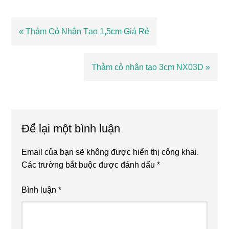
Bài
« Thảm Cỏ Nhân Tạo 1,5cm Giá Rẻ
viết
trước
Bài
Thảm cỏ nhân tạo 3cm NX03D »
viết
sau
Reader
Interactions
Để lại một bình luận
Email của bạn sẽ không được hiển thị công khai.
Các trường bắt buộc được đánh dấu
*
Bình luận
*