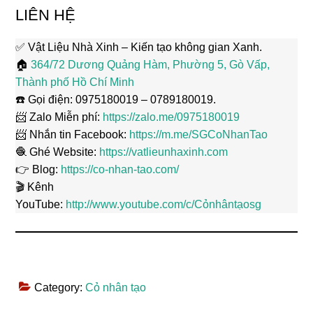
LIÊN HỆ
✅ Vật Liệu Nhà Xinh – Kiến tạo không gian Xanh.
🏠
364/72 Dương Quảng Hàm, Phường 5, Gò Vấp,
Thành phố Hồ Chí Minh
☎️ Gọi điện: 0975180019 – 0789180019.
📨 Zalo Miễn phí:
https://zalo.me/0975180019
📨 Nhắn tin Facebook:
https://m.me/SGCoNhanTao
🧶 Ghé Website:
https://vatlieunhaxinh.com
👉 Blog:
https://co-nhan-tao.com/
🎬 Kênh
YouTube:
http://www.youtube.com/c/Cỏnhântạosg
Category:
Cỏ nhân tạo