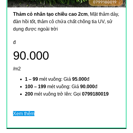
Thảm cỏ nhân tạo chiều cao 2cm
, Mặt thảm dày,
đàn hồi tốt, thảm cỏ chứa chất chông tia UV, sử
dụng được ngoài trời
đ
90.000
/m2
1 – 99
mét vuông: Giá
95.000
đ
100 – 199
mét vuông: Giá
90.000
đ
200
mét vuông trở lên: Gọi
0799180019
Xem thêm