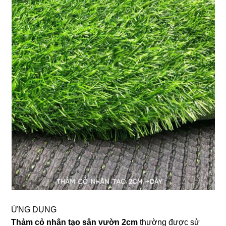
ỨNG DỤNG
Thảm cỏ nhân tạo sân vườn 2cm
thường được sử