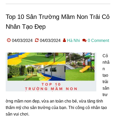
Top 10 Sân Trường Mầm Non Trải Cỏ
Nhân Tạo Đẹp
04/03/2024
04/03/2024
Hà Nhi
0 Comment
Cỏ
nhâ
n
tạo
trải
sân
trư
ờng mầm non đẹp, vừa an toàn cho bé, vừa tăng tính
thẩm mỹ cho sân trường của bạn. Thi công cỏ nhân tạo
sân vui chơi.