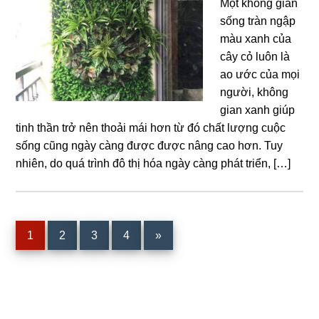
Một không gian
sống tràn ngập
màu xanh của
cây cỏ luôn là
ao ước của mọi
người, không
gian xanh giúp
tinh thần trở nên thoải mái hơn từ đó chất lượng cuộc
sống cũng ngày càng được được nâng cao hơn. Tuy
nhiên, do quá trình đô thị hóa ngày càng phát triển, […]
Trang
Trang
Trang
Trang
1
2
3
4
»
Sidebar