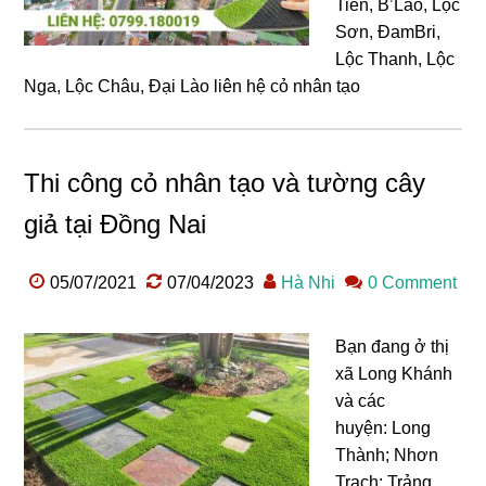
Tiến, B’Lao, Lộc
Sơn, ĐamBri,
Lộc Thanh, Lộc
Nga, Lộc Châu, Đại Lào liên hệ cỏ nhân tạo
Thi công cỏ nhân tạo và tường cây
giả tại Đồng Nai
05/07/2021
07/04/2023
Hà Nhi
0 Comment
Bạn đang ở thị
xã Long Khánh
và các
huyện: Long
Thành; Nhơn
Trạch; Trảng