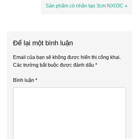
Bài
Sản phẩm cỏ nhân tạo 3cm NX03C »
viết
sau
Reader
Interactions
Để lại một bình luận
Email của bạn sẽ không được hiển thị công khai.
Các trường bắt buộc được đánh dấu
*
Bình luận
*