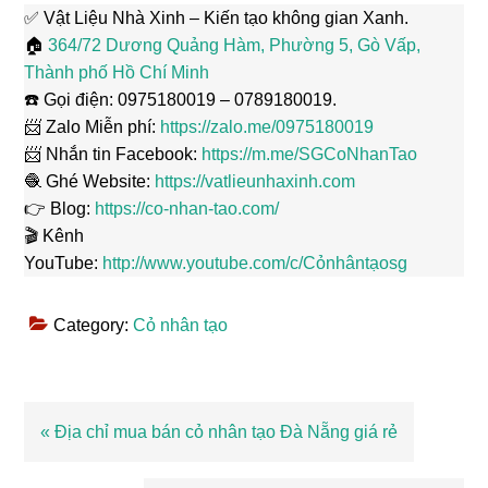
✅ Vật Liệu Nhà Xinh – Kiến tạo không gian Xanh.
🏠
364/72 Dương Quảng Hàm, Phường 5, Gò Vấp,
Thành phố Hồ Chí Minh
☎️ Gọi điện: 0975180019 – 0789180019.
📨 Zalo Miễn phí:
https://zalo.me/0975180019
📨 Nhắn tin Facebook:
https://m.me/SGCoNhanTao
🧶 Ghé Website:
https://vatlieunhaxinh.com
👉 Blog:
https://co-nhan-tao.com/
🎬 Kênh
YouTube:
http://www.youtube.com/c/Cỏnhântạosg
Category:
Cỏ nhân tạo
Bài
« Địa chỉ mua bán cỏ nhân tạo Đà Nẵng giá rẻ
viết
trước