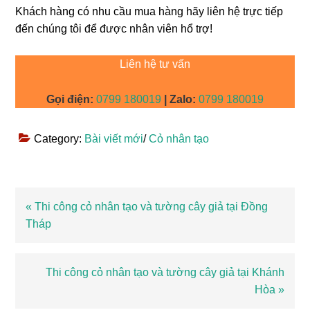
Khách hàng có nhu cầu mua hàng hãy liên hệ trực tiếp
đến chúng tôi để được nhân viên hổ trợ!
Liên hệ tư vấn
Gọi điện:
0799 180019
| Zalo:
0799 180019
Category:
Bài viết mới
/
Cỏ nhân tạo
Bài
« Thi công cỏ nhân tạo và tường cây giả tại Đồng
viết
Tháp
trước
Bài
Thi công cỏ nhân tạo và tường cây giả tại Khánh
viết
Hòa »
sau