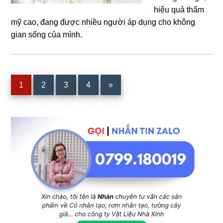
hiệu quả thẩm
mỹ cao, đang được nhiều người áp dụng cho không
gian sống của mình.
Trang
Trang
Trang
Trang
1
2
3
4
»
Sidebar
chính