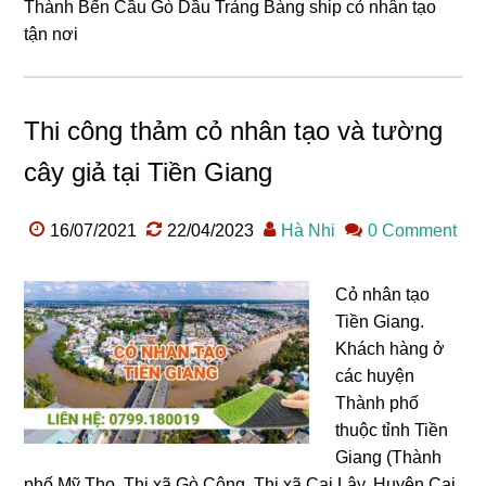
Thành Bến Cầu Gò Dầu Trảng Bàng ship cỏ nhân tạo
tận nơi
Thi công thảm cỏ nhân tạo và tường
cây giả tại Tiền Giang
16/07/2021
22/04/2023
Hà Nhi
0 Comment
Cỏ nhân tạo
Tiền Giang.
Khách hàng ở
các huyện
Thành phố
thuộc tỉnh Tiền
Giang (Thành
phố Mỹ Tho, Thị xã Gò Công, Thị xã Cai Lậy, Huyện Cai