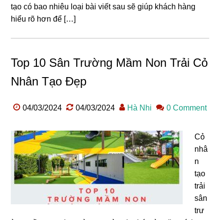
tạo có bao nhiêu loại bài viết sau sẽ giúp khách hàng
hiểu rõ hơn để […]
Top 10 Sân Trường Mầm Non Trải Cỏ
Nhân Tạo Đẹp
04/03/2024
04/03/2024
Hà Nhi
0 Comment
Cỏ
nhâ
n
tạo
trải
sân
trư