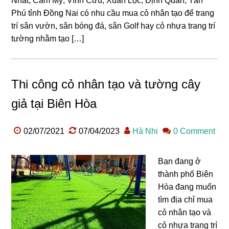
Nhất; Cẩm Mỹ; Vĩnh Cửu; Xuân Lộc; Định Quán; Tân
Phú tỉnh Đồng Nai có nhu cầu mua cỏ nhân tạo để trang
trí sân vườn, sân bóng đá, sân Golf hay cỏ nhựa trang trí
tường nhằm tạo […]
Thi công cỏ nhân tạo và tường cây
giả tại Biên Hòa
02/07/2021
07/04/2023
Hà Nhi
0 Comment
Bạn đang ở
thành phố Biên
Hòa đang muốn
tìm địa chỉ mua
cỏ nhân tạo và
cỏ nhựa trang trí