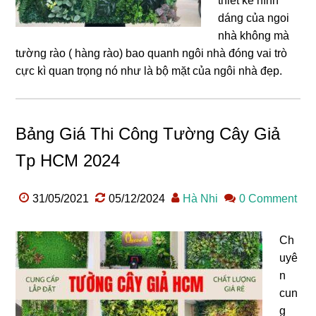
thiết kế hình
dáng của ngoi
nhà không mà
tường rào ( hàng rào) bao quanh ngôi nhà đóng vai trò
cực kì quan trọng nó như là bộ mặt của ngôi nhà đẹp.
Bảng Giá Thi Công Tường Cây Giả
Tp HCM 2024
31/05/2021
05/12/2024
Hà Nhi
0 Comment
Ch
uyê
n
cun
g