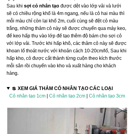
Sau khi
sợi cỏ nhân tạo
được dệt vào lớp vải và lưới
sẽ có chiều rộng khổ là 4m ngang, nếu là cỏ hai màu thì
mỗi màu chỉ còn lại khổ 2m, cuối cùng sẽ đệt cỏ màu
trắng, những thảm cỏ này sẽ được chuyển qua máy keo,
để keo hấp thụ vào lớp đế tạo thêm độ bám cho sợi cỏ
với lớp vải. Trước khi hấp khô, các thảm cỏ này sẽ được
khoan lổ thoát nước với khoản cách 10-20cm/lổ, Sau khi
hấp kho, cỏ được cắt thành từng cuộn theo kích thước
mỗi sân rồi chuyển vào kho và xuất hàng cho khách
hàng.
💲
XEM GIÁ THẢM CỎ NHÂN TẠO CÁC LOẠI
Cỏ nhân tạo 1cm
|
Cỏ nhân tạo 2cm
|
Cỏ nhân tạo 3cm