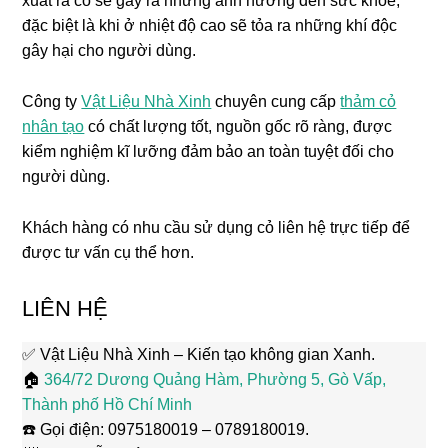
xuất ra cỏ sẽ gây ra những ảnh hưởng đến sức khỏe,
đặc biệt là khi ở nhiệt độ cao sẽ tỏa ra những khí độc
gây hại cho người dùng.
Công ty
Vật Liệu Nhà Xinh
chuyên cung cấp
thảm cỏ
nhân tạo
có chất lượng tốt, nguồn gốc rõ ràng, được
kiểm nghiệm kĩ lưỡng đảm bảo an toàn tuyệt đối cho
người dùng.
Khách hàng có nhu cầu sử dụng cỏ liên hệ trực tiếp để
được tư vấn cụ thể hơn.
LIÊN HỆ
✅ Vật Liệu Nhà Xinh – Kiến tạo không gian Xanh.
🏠
364/72 Dương Quảng Hàm, Phường 5, Gò Vấp,
Thành phố Hồ Chí Minh
☎️ Gọi điện: 0975180019 – 0789180019.