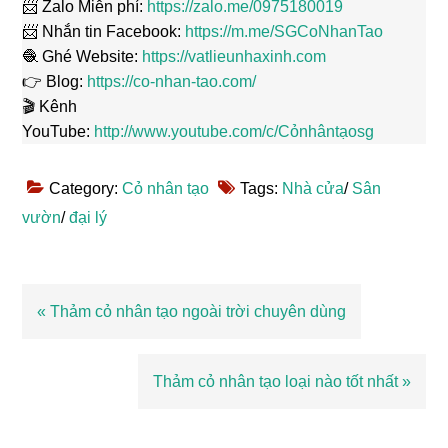
📨 Zalo Miễn phí:
https://zalo.me/0975180019
📨 Nhắn tin Facebook:
https://m.me/SGCoNhanTao
🧶 Ghé Website:
https://vatlieunhaxinh.com
👉 Blog:
https://co-nhan-tao.com/
🎬 Kênh
YouTube:
http://www.youtube.com/c/Cỏnhântạosg
Category:
Cỏ nhân tạo
Tags:
Nhà cửa
/
Sân
vườn
/
đại lý
Bài
« Thảm cỏ nhân tạo ngoài trời chuyên dùng
viết
trước
Bài
Thảm cỏ nhân tạo loại nào tốt nhất »
viết
sau
Reader