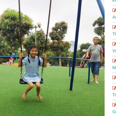
K
A
T
V
M
T
G