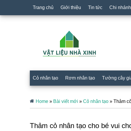
Trang chủ
Giới thiệu
Tin tức
Chi nhánh
Cỏ nhân tạo
Rơm nhân tạo
Tường cây gi
Home
»
Bài viết mới
»
Cỏ nhân tạo
»
Thảm cỏ 
Thảm cỏ nhân tạo cho bé vui chơ