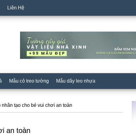
Liên Hệ
ả
Mẫu cỏ treo tường
Mẫu dây leo nhựa
S
nhân tạo cho bé vui chơi an toàn
c
i an toàn