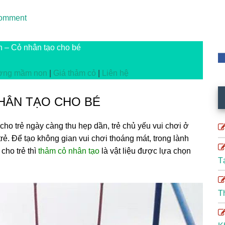
omment
h – Cỏ nhân tạo cho bé
ường mầm non
|
Giá thảm cỏ
|
Liên hệ
HÂN TẠO CHO BÉ
 cho trẻ ngày càng thu hẹp dần, trẻ chủ yếu vui chơi ở
rẻ. Để tạo không gian vui chơi thoáng mát, trong lành
cho trẻ thì
thảm cỏ nhân tạo
là vật liệu được lựa chọn
T
T