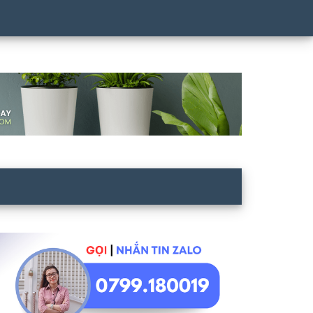
idebar
hính