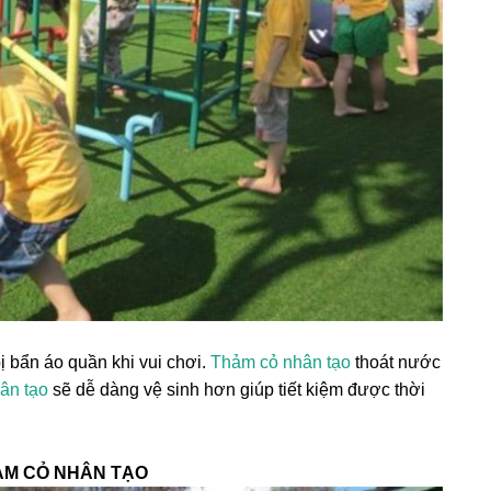
ị bẩn áo quần khi vui chơi.
Thảm cỏ nhân tạo
thoát nước
ân tạo
sẽ dễ dàng vệ sinh hơn giúp tiết kiệm được thời
ẢM CỎ NHÂN TẠO