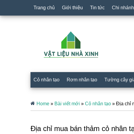
Trang chủ
Giới thiệu
Tin tức
Chi nhánh
Cỏ nhân tạo
Rơm nhân tạo
Tường cây gi
Home
»
Bài viết mới
»
Cỏ nhân tạo
»
Địa chỉ
Địa chỉ mua bán thảm cỏ nhân t