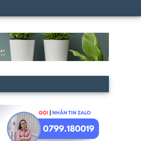
idebar
hính