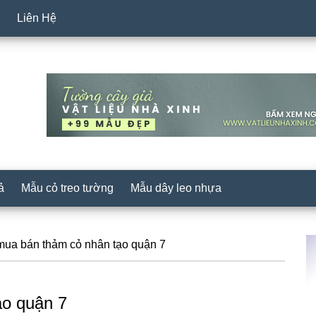
Liên Hệ
ả
Mẫu cỏ treo tường
Mẫu dây leo nhựa
S
 mua bán thảm cỏ nhân tạo quận 7
c
ạo quận 7