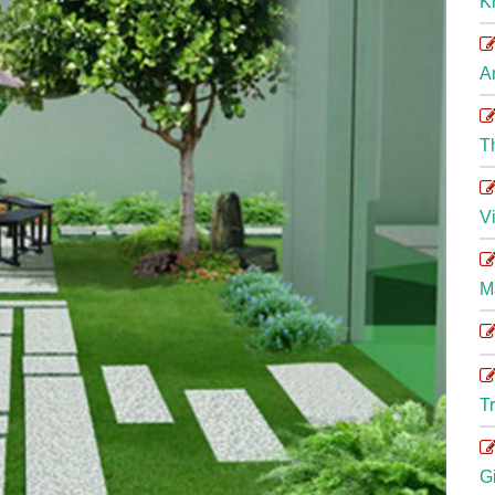
K
A
T
V
M
T
G