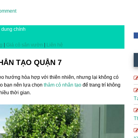
omment
 dung chính
g
|
Giá cỏ sân vườn
|
Liên hệ
HÂN TẠO QUẬN 7
eo hướng hòa hợp với thiên nhiên, nhưng lại không có
 lo bạn nên lựa chọn
thảm cỏ nhân tạo
để trang trí không
iều thời gian.
T
T