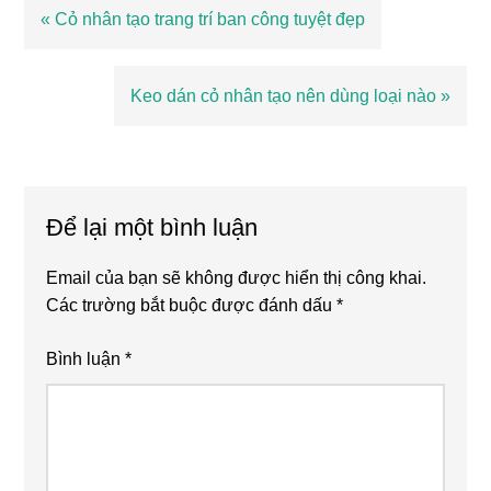
Bài
« Cỏ nhân tạo trang trí ban công tuyệt đẹp
viết
trước
Bài
Keo dán cỏ nhân tạo nên dùng loại nào »
viết
sau
Reader
Interactions
Để lại một bình luận
Email của bạn sẽ không được hiển thị công khai.
Các trường bắt buộc được đánh dấu
*
Bình luận
*