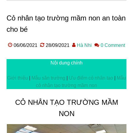
Cỏ nhân tạo trường mầm non an toàn
cho bé
06/06/2021
28/09/2021
Hà Nhi
0 Comment
Nội dung chính
Giới thiệu
|
Mẫu sân trường
|
Ưu điểm cỏ nhân tạo
|
Mẫu
cỏ nhân tạo trường mầm non
CỎ NHÂN TẠO TRƯỜNG MẦM
NON