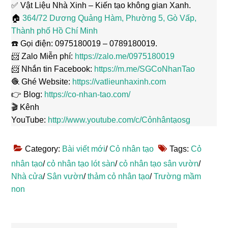
✅ Vật Liệu Nhà Xinh – Kiến tạo không gian Xanh.
🏠
364/72 Dương Quảng Hàm, Phường 5, Gò Vấp,
Thành phố Hồ Chí Minh
☎️ Gọi điện: 0975180019 – 0789180019.
📨 Zalo Miễn phí:
https://zalo.me/0975180019
📨 Nhắn tin Facebook:
https://m.me/SGCoNhanTao
🧶 Ghé Website:
https://vatlieunhaxinh.com
👉 Blog:
https://co-nhan-tao.com/
🎬 Kênh
YouTube:
http://www.youtube.com/c/Cỏnhântạosg
Category:
Bài viết mới
/
Cỏ nhân tạo
Tags:
Cỏ
nhân tạo
/
cỏ nhân tạo lót sàn
/
cỏ nhân tạo sân vườn
/
Nhà cửa
/
Sân vườn
/
thảm cỏ nhân tạo
/
Trường mầm
non