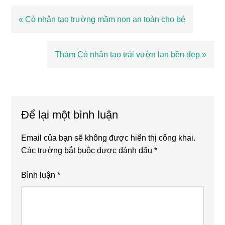
Bài
« Cỏ nhân tạo trường mầm non an toàn cho bé
viết
trước
Bài
Thảm Cỏ nhân tạo trải vườn lan bền đẹp »
viết
sau
Reader
Interactions
Để lại một bình luận
Email của bạn sẽ không được hiển thị công khai.
Các trường bắt buộc được đánh dấu
*
Bình luận
*