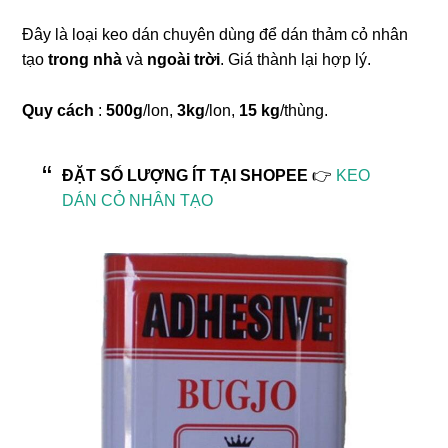
Đây là loại keo dán chuyên dùng để dán thảm cỏ nhân
tạo
trong nhà
và
ngoài trời
. Giá thành lại hợp lý.
Quy cách
:
500g
/lon,
3kg
/lon,
15 kg
/thùng.
ĐẶT SỐ LƯỢNG ÍT TẠI SHOPEE
👉
KEO
DÁN CỎ NHÂN TẠO