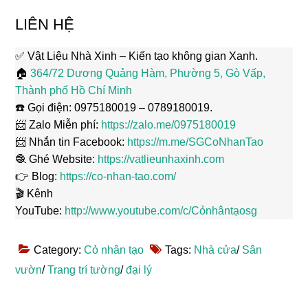
LIÊN HỆ
✅ Vật Liệu Nhà Xinh – Kiến tạo không gian Xanh.
🏠
364/72 Dương Quảng Hàm, Phường 5, Gò Vấp,
Thành phố Hồ Chí Minh
☎️ Gọi điện: 0975180019 – 0789180019.
📨 Zalo Miễn phí:
https://zalo.me/0975180019
📨 Nhắn tin Facebook:
https://m.me/SGCoNhanTao
🧶 Ghé Website:
https://vatlieunhaxinh.com
👉 Blog:
https://co-nhan-tao.com/
🎬 Kênh
YouTube:
http://www.youtube.com/c/Cỏnhântạosg
Category:
Cỏ nhân tạo
Tags:
Nhà cửa
/
Sân
vườn
/
Trang trí tường
/
đại lý