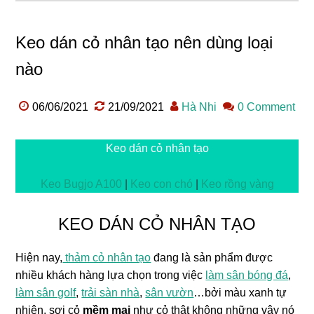
Keo dán cỏ nhân tạo nên dùng loại
nào
06/06/2021
21/09/2021
Hà Nhi
0 Comment
Keo dán cỏ nhân tạo
Keo Bugjo A100
|
Keo con chó
|
Keo rồng vàng
KEO DÁN CỎ NHÂN TẠO
Hiện nay,
thảm cỏ nhân tạo
đang là sản phẩm được
nhiều khách hàng lựa chọn trong việc
làm sân bóng đá
,
làm sân golf
,
trải sàn nhà
,
sân vườn
…bởi màu xanh tự
nhiên, sợi cỏ
mềm mại
như cỏ thật không những vậy nó