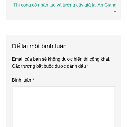
Bài
Thi công cỏ nhân tạo và tường cây giả tại An Giang
viết
»
sau
Reader
Interactions
Để lại một bình luận
Email của bạn sẽ không được hiển thị công khai.
Các trường bắt buộc được đánh dấu
*
Bình luận
*