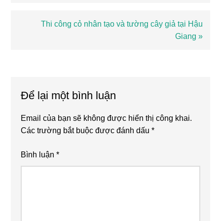
trước
Bài
Thi công cỏ nhân tạo và tường cây giả tại Hậu
viết
Giang »
sau
Reader
Interactions
Để lại một bình luận
Email của bạn sẽ không được hiển thị công khai.
Các trường bắt buộc được đánh dấu
*
Bình luận
*