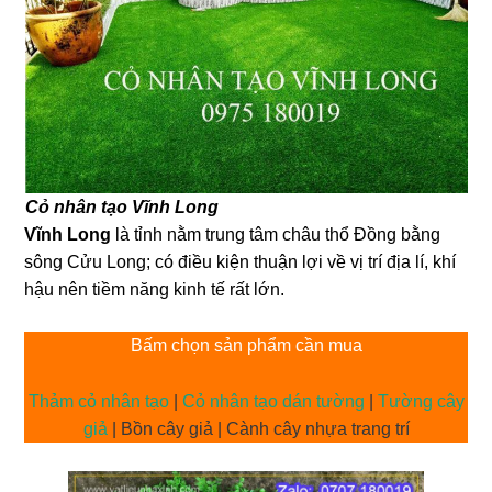
Cỏ nhân tạo Vĩnh Lon
g
Vĩnh Long
là tỉnh nằm trung tâm châu thổ Đồng bằng
sông Cửu Long; có điều kiện thuận lợi về vị trí địa lí, khí
hậu nên tiềm năng kinh tế rất lớn.
Bấm chọn sản phẩm cần mua
Thảm cỏ nhân tạo
|
Cỏ nhân tạo dán tường
|
Tường cây
giả
| Bồn cây giả | Cành cây nhựa trang trí