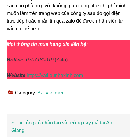
sao cho phù hợp với không gian cũng như chi phí mình
muốn làm trên trang web của công ty sau đó gọi điện
trực tiếp hoặc nhắn tin qua zalo để được nhân viên tư
vấn cụ thể hơn.
Mọi thông tin mua hàng xin liên hệ:
Hotline:
0707180019
(Zalo)
Website
:
https://vatlieunhaxinh.com
Category:
Bài viết mới
Bài
« Thi công cỏ nhân tạo và tường cây giả tại An
viết
Giang