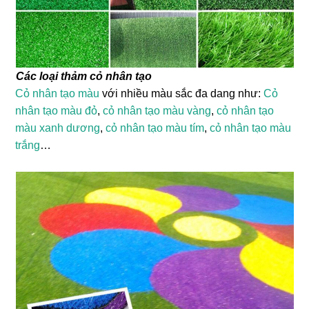
Các loại thảm cỏ nhân tạo
Cỏ nhân tạo màu
với nhiều màu sắc đa dang như:
Cỏ
nhân tạo màu đỏ
,
cỏ nhân tạo màu vàng
,
cỏ nhân tạo
màu xanh dương
,
cỏ nhân tạo màu tím
,
cỏ nhân tạo màu
trắng
…