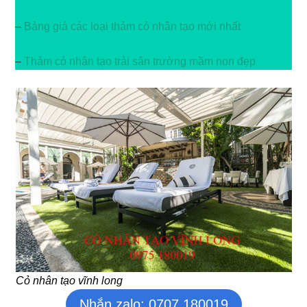
–
Bảng giá các loại thảm cỏ nhân tạo mới nhất
–
Thảm cỏ nhân tạo trải sân trường mầm non đẹp
Cỏ nhân tạo vĩnh long
Nhắn zalo: 0707 180019