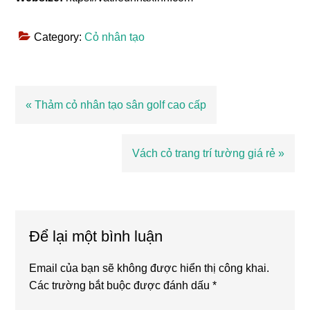
Category:
Cỏ nhân tạo
Bài
« Thảm cỏ nhân tạo sân golf cao cấp
viết
trước
Bài
Vách cỏ trang trí tường giá rẻ »
viết
sau
Reader
Interactions
Để lại một bình luận
Email của bạn sẽ không được hiển thị công khai.
Các trường bắt buộc được đánh dấu
*