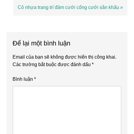
trước
Bài
Cỏ nhựa trang trí đám cưới cổng cưới sân khấu »
viết
sau
Reader
Interactions
Để lại một bình luận
Email của bạn sẽ không được hiển thị công khai.
Các trường bắt buộc được đánh dấu
*
Bình luận
*