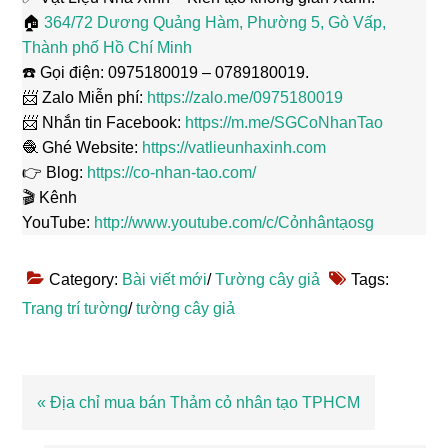
🏠
364/72 Dương Quảng Hàm, Phường 5, Gò Vấp,
Thành phố Hồ Chí Minh
☎️ Gọi điện: 0975180019 – 0789180019.
📨 Zalo Miễn phí:
https://zalo.me/0975180019
📨 Nhắn tin Facebook:
https://m.me/SGCoNhanTao
🧶 Ghé Website:
https://vatlieunhaxinh.com
👉 Blog:
https://co-nhan-tao.com/
🎬 Kênh
YouTube:
http://www.youtube.com/c/Cỏnhântạosg
Category:
Bài viết mới
/
Tường cây giả
Tags:
Trang trí tường
/
tường cây giả
Bài
« Địa chỉ mua bán Thảm cỏ nhân tạo TPHCM
viết