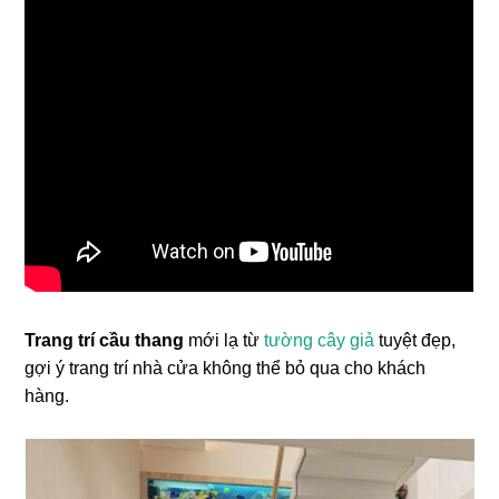
Trang trí cầu thang
mới lạ từ
tường cây giả
tuyệt đẹp,
gợi ý trang trí nhà cửa không thể bỏ qua cho khách
hàng.