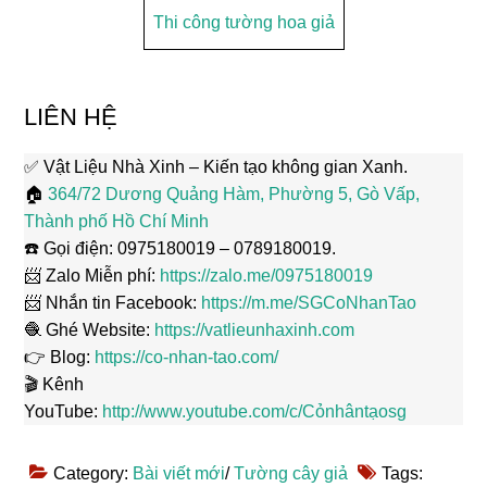
Thi công tường hoa giả
LIÊN HỆ
✅ Vật Liệu Nhà Xinh – Kiến tạo không gian Xanh.
🏠
364/72 Dương Quảng Hàm, Phường 5, Gò Vấp,
Thành phố Hồ Chí Minh
☎️ Gọi điện: 0975180019 – 0789180019.
📨 Zalo Miễn phí:
https://zalo.me/0975180019
📨 Nhắn tin Facebook:
https://m.me/SGCoNhanTao
🧶 Ghé Website:
https://vatlieunhaxinh.com
👉 Blog:
https://co-nhan-tao.com/
🎬 Kênh
YouTube:
http://www.youtube.com/c/Cỏnhântạosg
Category:
Bài viết mới
/
Tường cây giả
Tags: