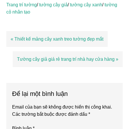
Trang trí tường
/
tường cây giả
/
tường cây xanh
/
tường
cỏ nhân tạo
Bài
« Thiết kế mảng cây xanh treo tường đẹp mắt
viết
trước
Bài
Tường cây giả giá rẻ trang trí nhà hay cửa hàng »
viết
sau
Reader
Interactions
Để lại một bình luận
Email của bạn sẽ không được hiển thị công khai.
Các trường bắt buộc được đánh dấu
*
Bình luận
*