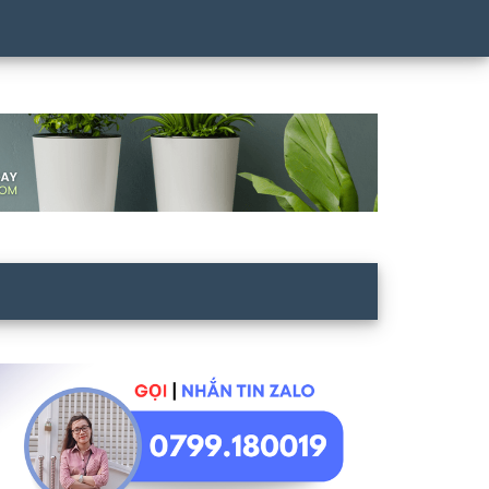
idebar
hính