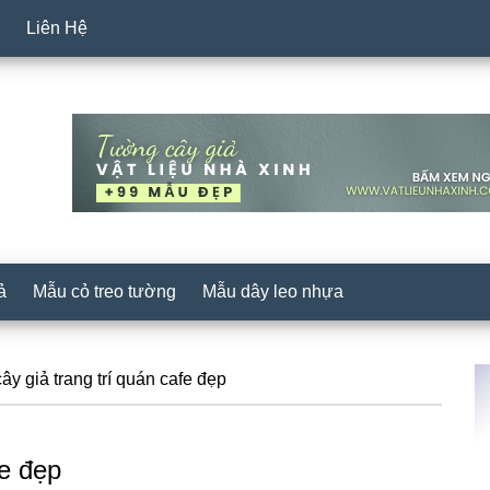
Liên Hệ
ả
Mẫu cỏ treo tường
Mẫu dây leo nhựa
S
y giả trang trí quán cafe đẹp
c
fe đẹp