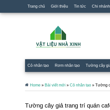
Trang chủ
Giới thiệu
Tin tức
Chi nhánh
Cỏ nhân tạo
Rơm nhân tạo
Tường cây gi
Home
»
Bài viết mới
»
Cỏ nhân tạo
»
Tường câ
Tường cây giả trang trí quán ca