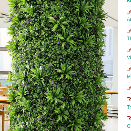
K
A
T
V
M
T
G