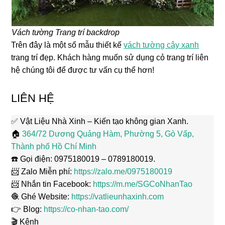
Vách tường Trang trí backdrop
Trên đây là một số mẫu thiết kế
vách tường cây xanh
trang trí đẹp. Khách hàng muốn sử dụng cỏ trang trí liên
hệ chúng tôi để được tư vấn cụ thể hơn!
LIÊN HỆ
✅ Vật Liệu Nhà Xinh – Kiến tạo không gian Xanh.
🏠
364/72 Dương Quảng Hàm, Phường 5, Gò Vấp,
Thành phố Hồ Chí Minh
☎️ Gọi điện: 0975180019 – 0789180019.
📨 Zalo Miễn phí:
https://zalo.me/0975180019
📨 Nhắn tin Facebook:
https://m.me/SGCoNhanTao
🧶 Ghé Website:
https://vatlieunhaxinh.com
👉 Blog:
https://co-nhan-tao.com/
🎬 Kênh