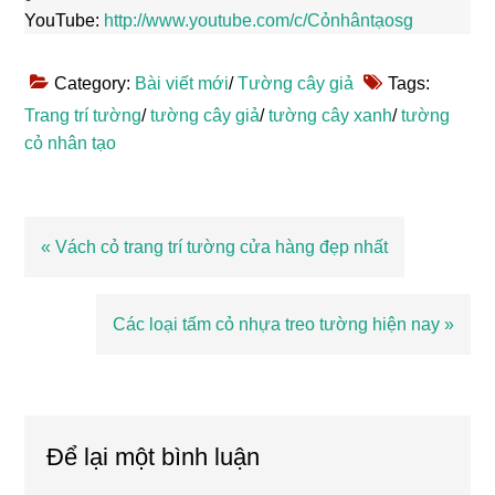
YouTube:
http://www.youtube.com/c/Cỏnhântạosg
Category:
Bài viết mới
/
Tường cây giả
Tags:
Trang trí tường
/
tường cây giả
/
tường cây xanh
/
tường
cỏ nhân tạo
Bài
« Vách cỏ trang trí tường cửa hàng đẹp nhất
viết
trước
Bài
Các loại tấm cỏ nhựa treo tường hiện nay »
viết
sau
Reader
Interactions
Để lại một bình luận