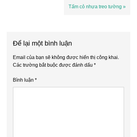
trước
Bài
Tấm cỏ nhựa treo tường »
viết
sau
Reader
Interactions
Để lại một bình luận
Email của bạn sẽ không được hiển thị công khai.
Các trường bắt buộc được đánh dấu
*
Bình luận
*