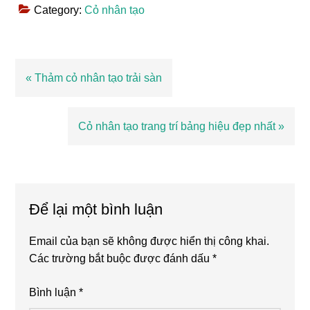
Category:
Cỏ nhân tạo
Bài
« Thảm cỏ nhân tạo trải sàn
viết
trước
Bài
Cỏ nhân tạo trang trí bảng hiệu đẹp nhất »
viết
sau
Reader
Interactions
Để lại một bình luận
Email của bạn sẽ không được hiển thị công khai.
Các trường bắt buộc được đánh dấu
*
Bình luận
*