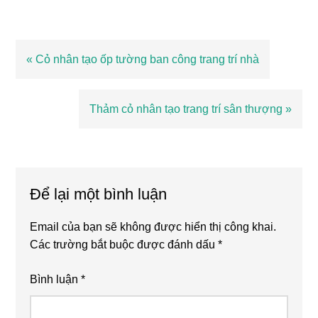
Bài
« Cỏ nhân tạo ốp tường ban công trang trí nhà
viết
trước
Bài
Thảm cỏ nhân tạo trang trí sân thượng »
viết
sau
Reader
Interactions
Để lại một bình luận
Email của bạn sẽ không được hiển thị công khai.
Các trường bắt buộc được đánh dấu
*
Bình luận
*