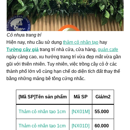
Cỏ nhựa trang trí
Hiện nay, nhu cầu sử dụng
thảm cỏ nhân tạo
hay
Tường cây giả
trang trí nhà cửa, cửa hàng,
quán cafe
ngày càng cao, xu hướng trang trí vừa đẹp mắt vừa gần
gũi với thiên nhiên. Tuy nhiên, việc trồng cây cỏ ở các
thành phố lớn vô cùng hạn chế do diện tích đất thay thế
bằng những mảng bê tông cứng nhắc.
[Mã SP]Tên sản phẩm
Mã SP
Giá/m2
Thảm cỏ nhân tạo 1cm
[NX01M]
55.000
Thảm cỏ nhân tạo 1cm
[NX01D]
60.000