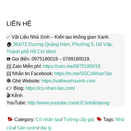
LIÊN HỆ
✅ Vật Liệu Nhà Xinh – Kiến tạo không gian Xanh.
🏠
364/72 Dương Quảng Hàm, Phường 5, Gò Vấp,
Thành phố Hồ Chí Minh
☎️ Gọi điện: 0975180019 – 0789180019.
📨 Zalo Miễn phí:
https://zalo.me/0975180019
📨 Nhắn tin Facebook:
https://m.me/SGCoNhanTao
🧶 Ghé Website:
https://vatlieunhaxinh.com
👉 Blog:
https://co-nhan-tao.com/
🎬 Kênh
YouTube:
http://www.youtube.com/c/Cỏnhântạosg
Category:
Cỏ nhân tạo
/
Tường cây giả
Tags:
Nhà
cửa
/
Sân vườn
/
đại lý