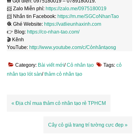
☎️ Gọi điện: 0975180019 – 0789180019.
📨 Zalo Miễn phí:
https://zalo.me/0975180019
📨 Nhắn tin Facebook:
https://m.me/SGCoNhanTao
🧶 Ghé Website:
https://vatlieunhaxinh.com
👉 Blog:
https://co-nhan-tao.com/
🎬 Kênh
YouTube:
http://www.youtube.com/c/Cỏnhântạosg
Category:
Bài viết mới
/
Cỏ nhân tạo
Tags:
cỏ
nhân tạo lót sàn
/
thảm cỏ nhân tạo
Bài
« Địa chỉ mua thảm cỏ nhân tạo rẻ TPHCM
viết
trước
Bài
Cây cỏ giả trang trí tường cực đẹp »
viết