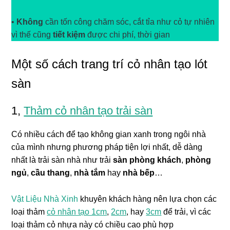
•
Không
cần tốn công chăm sóc, cắt tỉa như cỏ tự nhiên
vì thế cũng
tiết kiệm
được chi phí, thời gian
Một số cách trang trí cỏ nhân tạo lót
sàn
1,
Thảm cỏ nhân tạo trải sàn
Có nhiều cách để tạo không gian xanh trong ngôi nhà
của mình nhưng phương pháp tiện lợi nhất, dễ dàng
nhất là trải sàn nhà như trải
sàn phòng khách
,
phòng
ngủ
,
cầu thang
,
nhà tắm
hay
nhà bếp
…
Vật Liệu Nhà Xinh
khuyên khách hàng nên lựa chọn các
loại thảm
cỏ nhân tạo 1cm
,
2cm
, hay
3cm
để trải, vì các
loại thảm cỏ nhựa này có chiều cao phù hợp