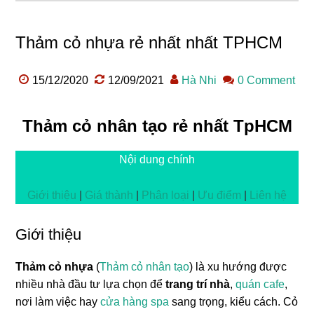
Thảm cỏ nhựa rẻ nhất nhất TPHCM
15/12/2020
12/09/2021
Hà Nhi
0 Comment
Thảm cỏ nhân tạo rẻ nhất TpHCM
Nội dung chính
Giới thiệu
|
Giá thành
|
Phân loại
|
Ưu điểm
|
Liên hệ
Giới thiệu
Thảm cỏ nhựa
(
Thảm cỏ nhân tạo
) là xu hướng được
nhiều nhà đầu tư lựa chọn để
trang trí nhà
,
quán cafe
,
nơi làm việc hay
cửa hàng spa
sang trọng, kiểu cách. Cỏ