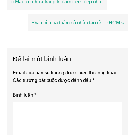
Bài
« Mẫu cỏ nhựa trang trí đám cưới đẹp nhất
viết
trước
Bài
Địa chỉ mua thảm cỏ nhân tạo rẻ TPHCM »
viết
sau
Reader
Interactions
Để lại một bình luận
Email của bạn sẽ không được hiển thị công khai.
Các trường bắt buộc được đánh dấu
*
Bình luận
*