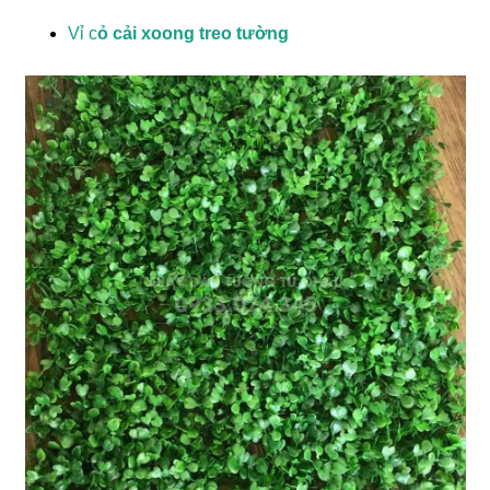
Vỉ c
ỏ cải xoong treo tường