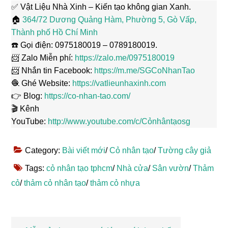
✅ Vật Liệu Nhà Xinh – Kiến tạo không gian Xanh.
🏠
364/72 Dương Quảng Hàm, Phường 5, Gò Vấp,
Thành phố Hồ Chí Minh
☎️ Gọi điện: 0975180019 – 0789180019.
📨 Zalo Miễn phí:
https://zalo.me/0975180019
📨 Nhắn tin Facebook:
https://m.me/SGCoNhanTao
🧶 Ghé Website:
https://vatlieunhaxinh.com
👉 Blog:
https://co-nhan-tao.com/
🎬 Kênh
YouTube:
http://www.youtube.com/c/Cỏnhântạosg
Category:
Bài viết mới
/
Cỏ nhân tạo
/
Tường cây giả
Tags:
cỏ nhân tạo tphcm
/
Nhà cửa
/
Sân vườn
/
Thảm
cỏ
/
thảm cỏ nhân tạo
/
thảm cỏ nhựa